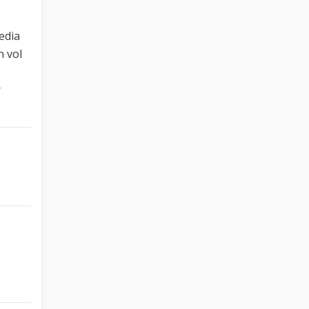
edia
n vol
r