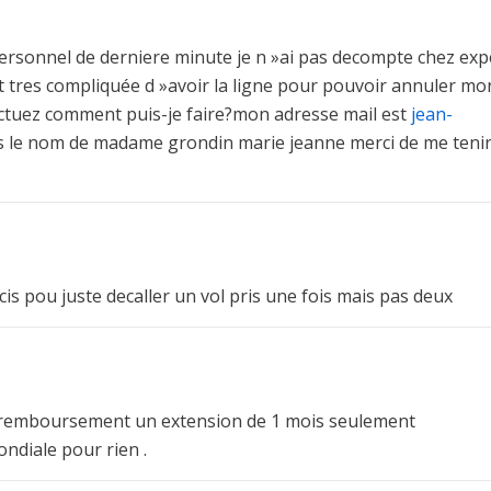
ersonnel de derniere minute je n »ai pas decompte chez exp
st tres compliquée d »avoir la ligne pour pouvoir annuler mo
fectuez comment puis-je faire?mon adresse mail est
jean-
us le nom de madame grondin marie jeanne merci de me teni
is pou juste decaller un vol pris une fois mais pas deux
n remboursement un extension de 1 mois seulement
ndiale pour rien .