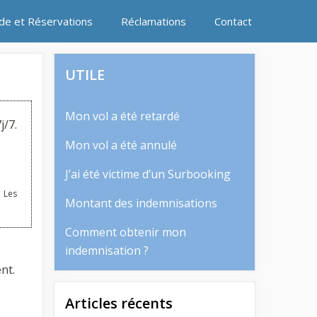
ide et Réservations
Réclamations
Contact
UTILE
Mon vol a été retardé
j/7.
Mon vol a été annulé
J’ai été victime d’un Surbooking
 Les
Montant des indemnisations
Comment obtenir mon
indemnisation ?
nt.
Articles récents