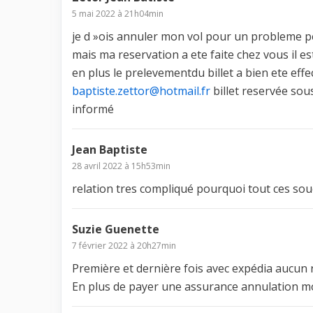
5 mai 2022 à 21h04min
je d »ois annuler mon vol pour un probleme p
mais ma reservation a ete faite chez vous il e
en plus le prelevementdu billet a bien ete ef
baptiste.zettor@hotmail.fr
billet reservée so
informé
Jean Baptiste
28 avril 2022 à 15h53min
relation tres compliqué pourquoi tout ces souc
Suzie Guenette
7 février 2022 à 20h27min
Première et dernière fois avec expédia aucu
En plus de payer une assurance annulation mo