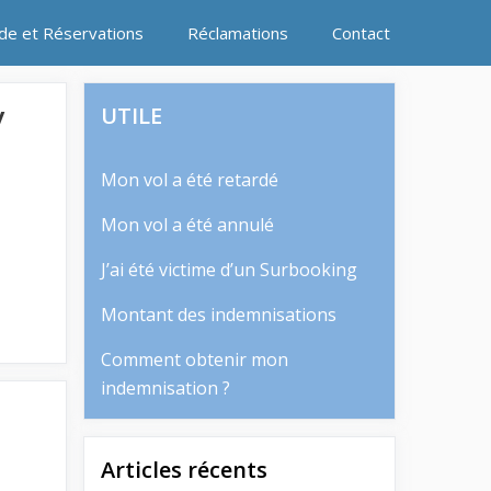
ide et Réservations
Réclamations
Contact
y
UTILE
Mon vol a été retardé
Mon vol a été annulé
J’ai été victime d’un Surbooking
Montant des indemnisations
Comment obtenir mon
indemnisation ?
Articles récents