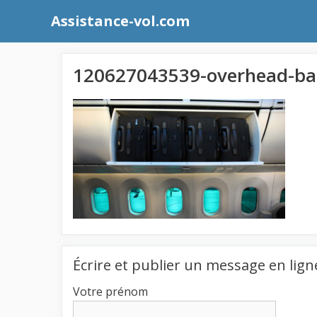
Aller
Assistance-vol.com
au
contenu
120627043539-overhead-bag
Écrire et publier un message en lign
Votre prénom