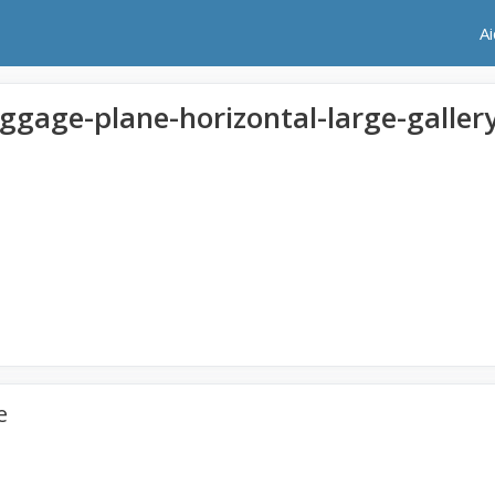
A
gage-plane-horizontal-large-galler
e