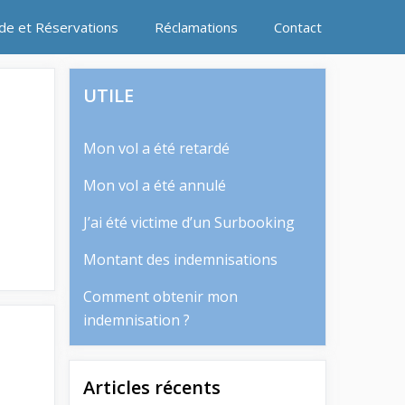
ide et Réservations
Réclamations
Contact
UTILE
Mon vol a été retardé
Mon vol a été annulé
J’ai été victime d’un Surbooking
Montant des indemnisations
Comment obtenir mon
indemnisation ?
Articles récents