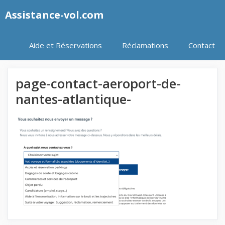
Aller
Assistance-vol.com
au
contenu
Aide et Réservations
Réclamations
Contact
page-contact-aeroport-de-
nantes-atlantique-