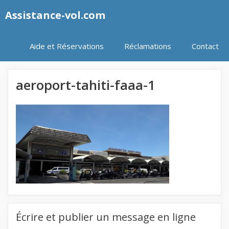
Aller
Assistance-vol.com
au
contenu
Aide et Réservations
Réclamations
Contact
aeroport-tahiti-faaa-1
Écrire et publier un message en ligne