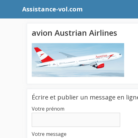
Aller
Assistance-vol.com
au
contenu
avion Austrian Airlines
Écrire et publier un message en lign
Votre prénom
Votre message