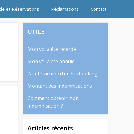
ide et Réservations
Réclamations
Contact
UTILE
Mon vol a été retardé
Mon vol a été annulé
J’ai été victime d’un Surbooking
Montant des indemnisations
Comment obtenir mon
indemnisation ?
Articles récents