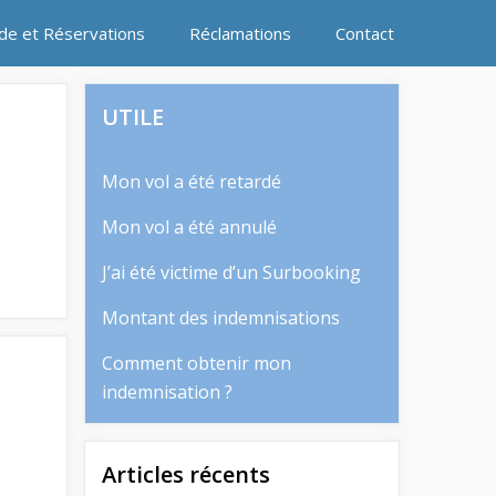
ide et Réservations
Réclamations
Contact
UTILE
Mon vol a été retardé
Mon vol a été annulé
J’ai été victime d’un Surbooking
Montant des indemnisations
Comment obtenir mon
indemnisation ?
Articles récents