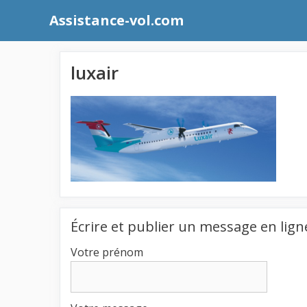
Aller
Assistance-vol.com
au
contenu
luxair
Écrire et publier un message en lign
Votre prénom