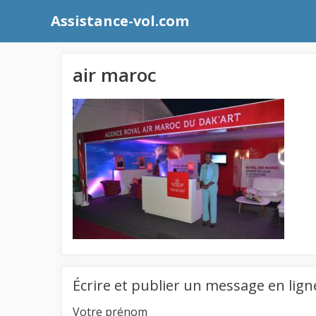
Aller
Assistance-vol.com
au
contenu
air maroc
Écrire et publier un message en lign
Votre prénom