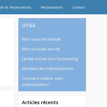
ide et Réservations
Réclamations
Contact
UTILE
Mon vol a été retardé
Mon vol a été annulé
J’ai été victime d’un Surbooking
Montant des indemnisations
Comment obtenir mon
indemnisation ?
Articles récents