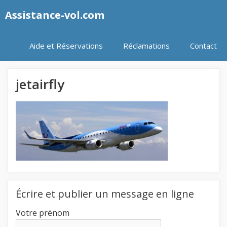
Aller
Assistance-vol.com
au
contenu
Aide et Réservations
Réclamations
Contact
jetairfly
Écrire et publier un message en ligne
Votre prénom