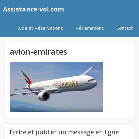
Aller
Assistance-vol.com
au
contenu
Aide et Réservations
Réclamations
Contact
avion-emirates
Écrire et publier un message en ligne