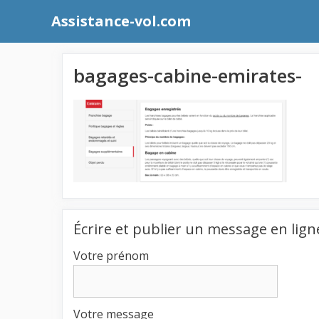
Aller
Assistance-vol.com
au
contenu
bagages-cabine-emirates-
Écrire et publier un message en lign
Votre prénom
Votre message