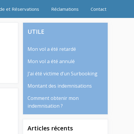
ide et Réservations
Réclamations
Contact
UTILE
Mon vol a été retardé
Mon vol a été annulé
J’ai été victime d’un Surbooking
Montant des indemnisations
Comment obtenir mon
indemnisation ?
Articles récents