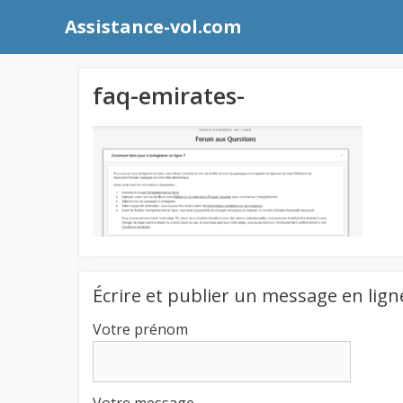
Aller
Assistance-vol.com
au
contenu
faq-emirates-
Écrire et publier un message en lign
Votre prénom