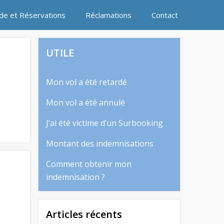
ide et Réservations
Réclamations
Contact
UTILE
Mon vol a été retardé
Mon vol a été annulé
J’ai été victime d’un Surbooking
Montant des indemnisations
Comment obtenir mon
indemnisation ?
Articles récents