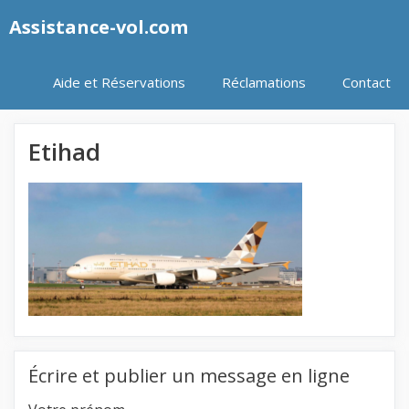
Aller
Assistance-vol.com
au
contenu
Aide et Réservations
Réclamations
Contact
Etihad
Écrire et publier un message en ligne