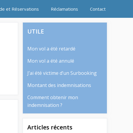
ide et Réservations
Réclamations
Contact
UTILE
Mon vol a été retardé
Mon vol a été annulé
J’ai été victime d’un Surbooking
Montant des indemnisations
Comment obtenir mon
indemnisation ?
Articles récents