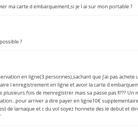
imer ma carte d embarquement,si je l ai sur mon portable ?
possible ?
eservation en ligne(3 personnes),sachant que j’ai pas achete 
 faire l enregistrement en ligne et avoir la carte d embarque
ye plusieurs fois de menregistrer mais sa passe pas !!??? Un 
ination…pour arriver a dire payer en ligne10€ supplementair
st de larnaque et c du vol soyez honnete des le debut et di
T