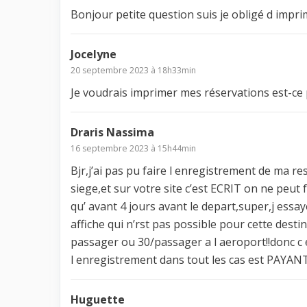
Bonjour petite question suis je obligé d impr
Jocelyne
20 septembre 2023 à 18h33min
Je voudrais imprimer mes réservations est-ce 
Draris Nassima
16 septembre 2023 à 15h44min
Bjr,j’ai pas pu faire l enregistrement de ma r
siege,et sur votre site c’est ECRIT on ne peut
qu’ avant 4 jours avant le depart,super,j essa
affiche qui n’rst pas possible pour cette dest
passager ou 30/passager a l aeroport!!donc c e
l enregistrement dans tout les cas est PAYAN
Huguette