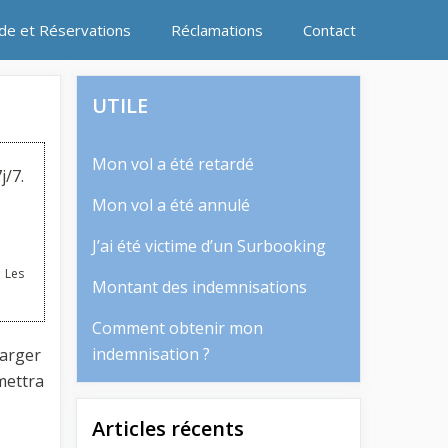
ide et Réservations
Réclamations
Contact
UTILE
Mon vol a été retardé
j/7.
Mon vol a été annulé
J’ai été victime d’un Surbooking
 Les
Montant des indemnisations
Comment obtenir mon
indemnisation ?
harger
mettra
Articles récents