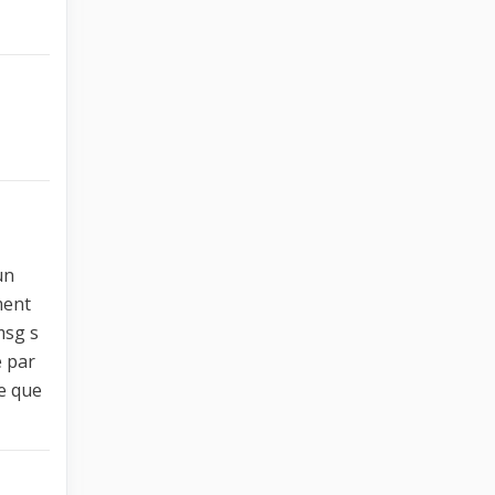
un
ment
msg s
e par
re que