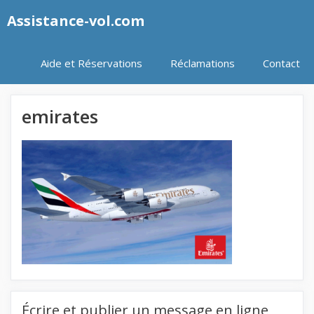
Aller
Assistance-vol.com
au
contenu
Aide et Réservations
Réclamations
Contact
emirates
Écrire et publier un message en ligne