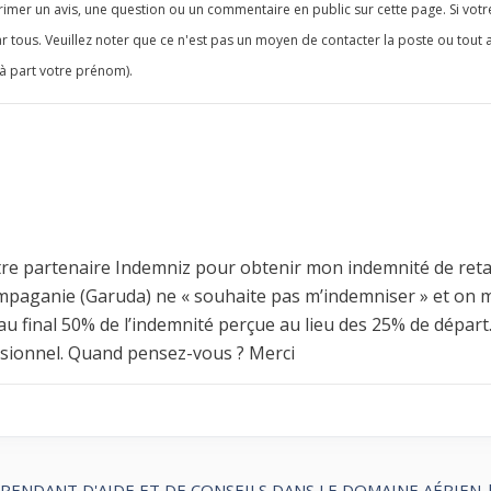
imer un avis, une question ou un commentaire en public sur cette page. Si votr
r tous. Veuillez noter que ce n'est pas un moyen de contacter la poste ou tout 
à part votre prénom).
votre partenaire Indemniz pour obtenir mon indemnité de reta
mpaganie (Garuda) ne « souhaite pas m’indemniser » et on 
au final 50% de l’indemnité perçue au lieu des 25% de départ
essionnel. Quand pensez-vous ? Merci
ÉPENDANT D'AIDE ET DE CONSEILS DANS LE DOMAINE AÉRIEN 