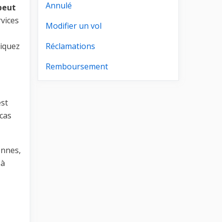
Annulé
peut
vices
Modifier un vol
liquez
Réclamations
Remboursement
est
 cas
ennes,
 à