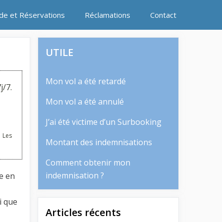
ide et Réservations
Réclamations
Contact
UTILE
Mon vol a été retardé
j/7.
Mon vol a été annulé
J’ai été victime d’un Surbooking
 Les
Montant des indemnisations
Comment obtenir mon
indemnisation ?
e en
i que
Articles récents