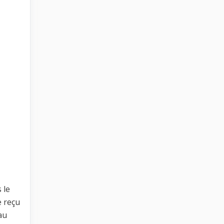
 le
e reçu
au