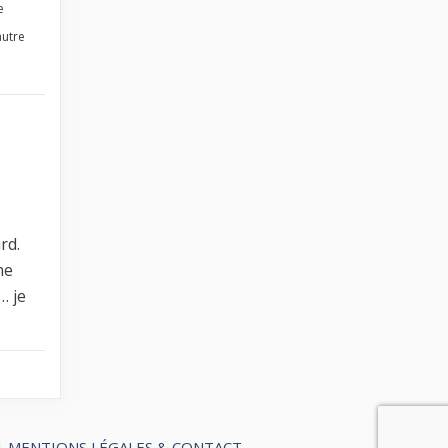
e
autre
rd.
me
… je
|
MENTIONS LÉGALES & CONTACT