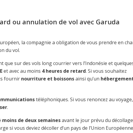
tard ou annulation de vol avec Garuda
 européen, la compagnie a obligation de vous prendre en ch
n du vol.
t que sur des vols long courrier vers l’Indonésie et quelque
UE
et avec au moins
4 heures de retard
. Si vous souhaitez
us fournir
nourriture et boissons
ainsi qu’un
hébergemen
ommunications
téléphoniques. Si vous renoncez au voyage,
ser
.
é moins de deux semaines
avant le jour prévu du décollage
e si vous deviez décoller d’un pays de l’Union Européenne.