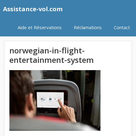
Aller
Assistance-vol.com
au
contenu
Aide et Réservations
Réclamations
Contact
norwegian-in-flight-
entertainment-system