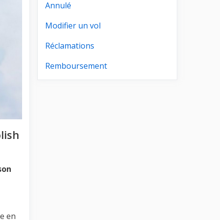
Annulé
Modifier un vol
Réclamations
Remboursement
lish
son
le en