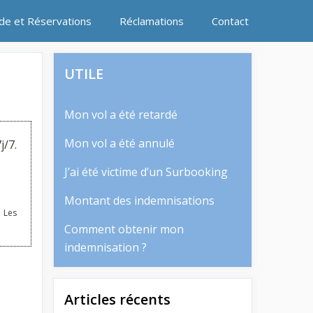
ide et Réservations
Réclamations
Contact
UTILE
Mon vol a été retardé
Mon vol a été annulé
j/7.
J’ai été victime d’un Surbooking
Montant des indemnisations
 Les
Comment obtenir mon
indemnisation ?
Articles récents