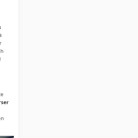
s
à
r
sh
!
ce
ser
en