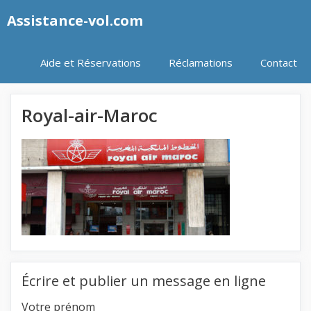
Aller
Assistance-vol.com
au
contenu
Aide et Réservations
Réclamations
Contact
Royal-air-Maroc
Écrire et publier un message en ligne
Votre prénom