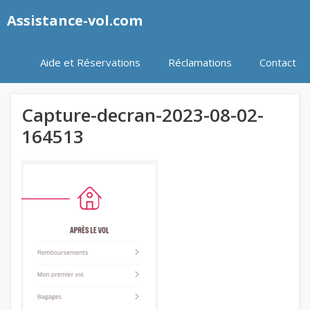
Aller
Assistance-vol.com
au
contenu
Aide et Réservations
Réclamations
Contact
Capture-decran-2023-08-02-
164513