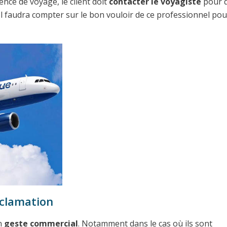
ence de voyage, le client doit
contacter le voyagiste
pour q
l faudra compter sur le bon vouloir de ce professionnel pou
éclamation
un
geste commercial
. Notamment dans le cas où ils sont