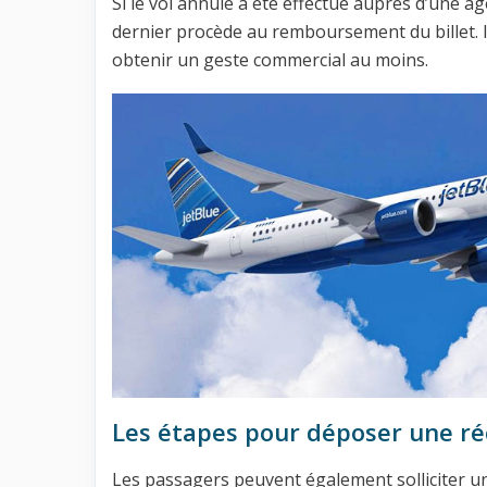
Si le vol annulé a été effectué auprès d’une ag
dernier procède au remboursement du billet. I
obtenir un geste commercial au moins.
Les étapes pour déposer une r
Les passagers peuvent également solliciter 