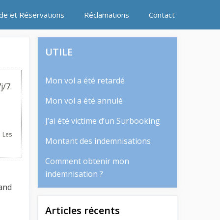
ide et Réservations
Réclamations
Contact
UTILE
Mon vol a été retardé
j/7.
Mon vol a été annulé
J’ai été victime d’un Surbooking
 Les
Montant des indemnisations
Comment obtenir mon
indemnisation ?
rand
Articles récents