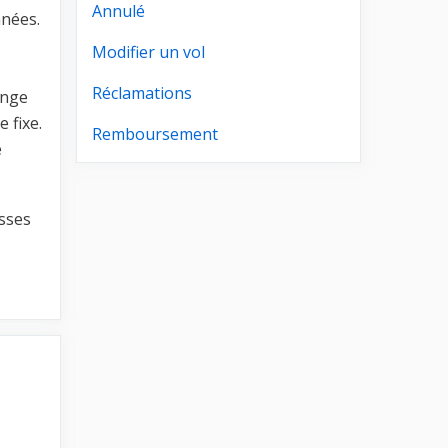
Annulé
nnées.
Modifier un vol
Réclamations
ange
 fixe.
Remboursement
e
asses