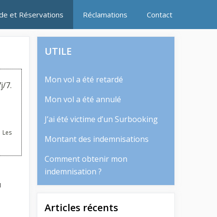
ide et Réservations
Réclamations
Contact
UTILE
Mon vol a été retardé
j/7.
Mon vol a été annulé
J’ai été victime d’un Surbooking
 Les
Montant des indemnisations
Comment obtenir mon
indemnisation ?
u
Articles récents