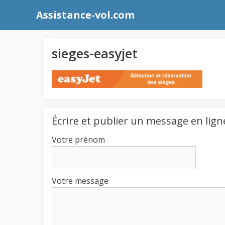
Aller
Assistance-vol.com
au
contenu
sieges-easyjet
Écrire et publier un message en lign
Votre prénom
Votre message