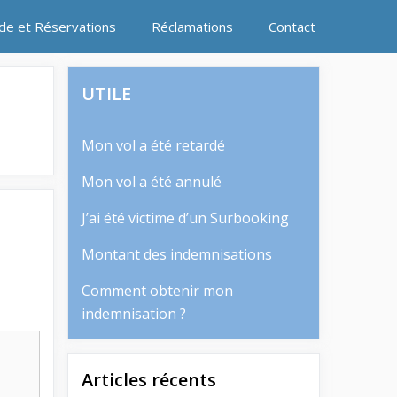
ide et Réservations
Réclamations
Contact
UTILE
Mon vol a été retardé
Mon vol a été annulé
J’ai été victime d’un Surbooking
Montant des indemnisations
Comment obtenir mon
indemnisation ?
Articles récents