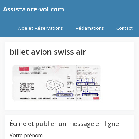
Aller
Assistance-vol.com
au
contenu
Aide et Réservations
Réclamations
Contact
billet avion swiss air
Écrire et publier un message en ligne
Votre prénom