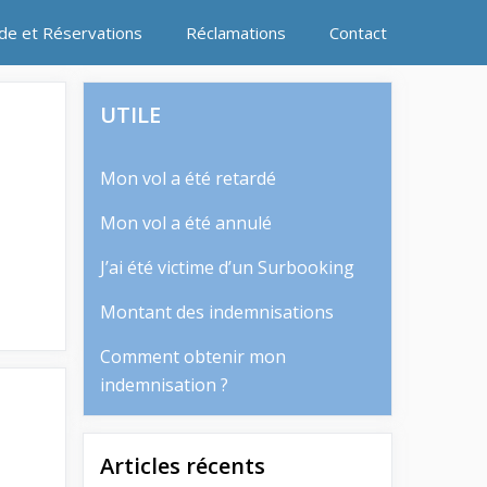
ide et Réservations
Réclamations
Contact
UTILE
Mon vol a été retardé
Mon vol a été annulé
J’ai été victime d’un Surbooking
Montant des indemnisations
Comment obtenir mon
indemnisation ?
Articles récents