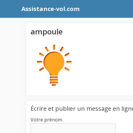
Aller
Assistance-vol.com
au
contenu
ampoule
Écrire et publier un message en lign
Votre prénom