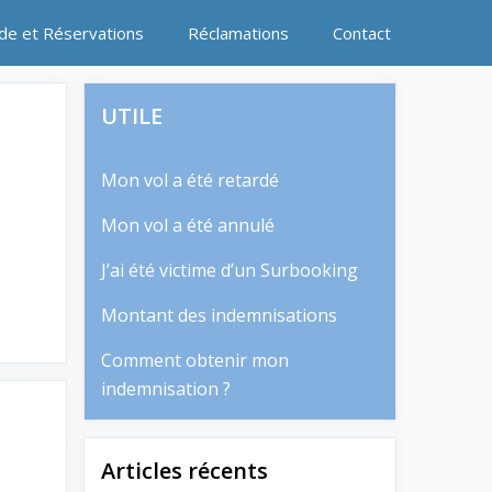
ide et Réservations
Réclamations
Contact
UTILE
Mon vol a été retardé
Mon vol a été annulé
J’ai été victime d’un Surbooking
Montant des indemnisations
Comment obtenir mon
indemnisation ?
Articles récents