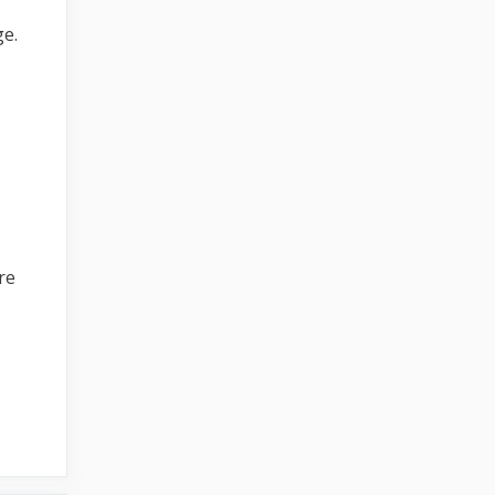
ge.
re