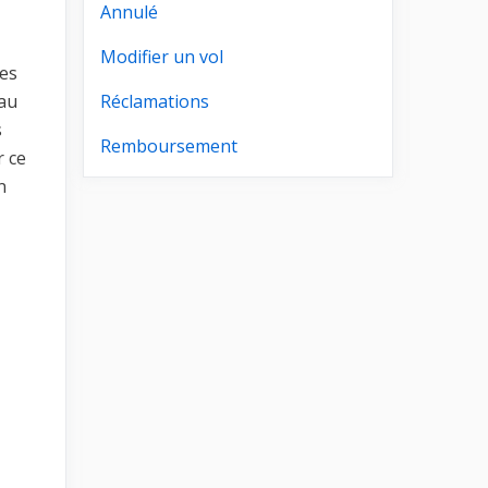
Annulé
Modifier un vol
des
 au
Réclamations
s
Remboursement
r ce
n