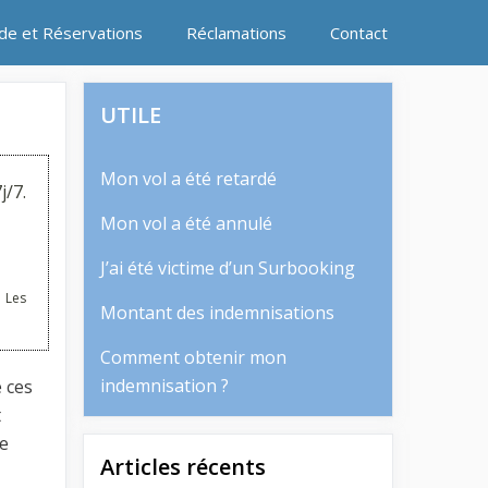
ide et Réservations
Réclamations
Contact
UTILE
Mon vol a été retardé
j/7.
Mon vol a été annulé
J’ai été victime d’un Surbooking
 Les
Montant des indemnisations
Comment obtenir mon
indemnisation ?
 ces
t
e
Articles récents