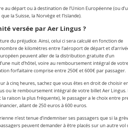
être au départ ou à destination de l’Union Européenne (ou d’u
ue la Suisse, la Norvège et l’Islande).
ité versée par Aer Lingus ?
 du préjudice. Ainsi, celui ci sera calculé en fonction de
u nombre de kilomètres entre l’aéroport de départ et d’arrivé
uropéen peuvent aller de la distribution gratuite d’un
’une nuit d’hôtel, voire au remboursement intégral de votre 
tion forfaitaire comprise entre 250€ et 600€ par passager.
eur à cinq heures, sachez que vous êtes en droit de choisir en
us ou le remboursement intégral de votre billet Aer Lingus.
t la raison la plus fréquente), le passager a le choix entre p
ancier, allant de 250 euros à 600 euros.
rienne n’est tenue d’indemniser ses passagers que si la grèv
 passagers peuvent demander à être placés sur un autre vol 