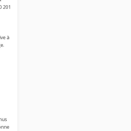
0 201
ive à
e.
nus
bonne