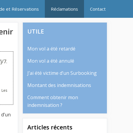
ide et Réservations
Réclamations
Contact
enir
UTILE
Mon vol a été retardé
Mon vol a été annulé
j/7.
J’ai été victime d’un Surbooking
Montant des indemnisations
 Les
Comment obtenir mon
indemnisation ?
 d’un
Articles récents