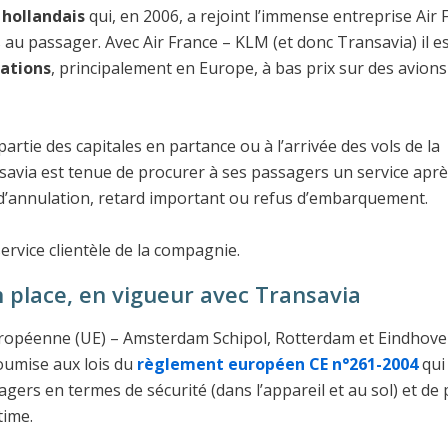
n
hollandais
qui, en 2006, a rejoint l’immense entreprise Air 
es au passager. Avec Air France – KLM (et donc Transavia) il e
nations
, principalement en Europe, à bas prix sur des avions
partie des capitales en partance ou à l’arrivée des vols de la
avia est tenue de procurer à ses passagers un service apr
d’annulation, retard important ou refus d’embarquement.
ervice clientèle de la compagnie.
n place, en vigueur avec Transavia
Européenne (UE) – Amsterdam Schipol, Rotterdam et Eindhov
umise aux lois du
règlement européen CE n°261-2004
qui
gers en termes de sécurité (dans l’appareil et au sol) et de 
time.